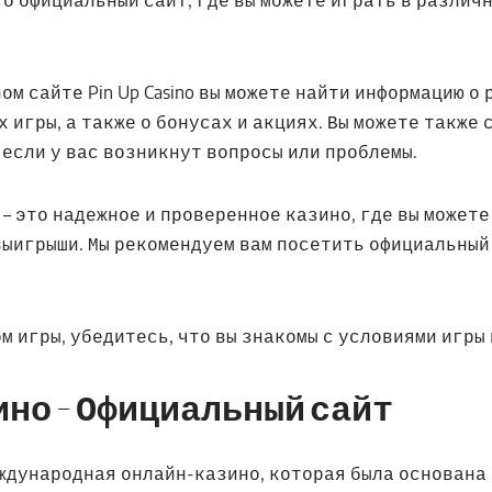
 Это официальный сайт, где вы можете играть в различ
ом сайте Pin Up Casino вы можете найти информацию о
 игры, а также о бонусах и акциях. Вы можете также 
 если у вас возникнут вопросы или проблемы.
no – это надежное и проверенное казино, где вы может
выигрыши. Мы рекомендуем вам посетить официальный
м игры, убедитесь, что вы знакомы с условиями игры
ино – Официальный сайт
 международная онлайн-казино, которая была основана в