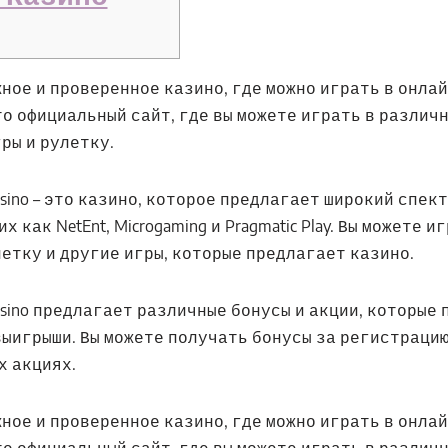
ное и проверенное казино, где можно играть в онлайн
 Это официальный сайт, где вы можете играть в различ
ры и рулетку.
sino – это казино, которое предлагает широкий спек
 как NetEnt, Microgaming и Pragmatic Play. Вы можете и
летку и другие игры, которые предлагает казино.
Casino предлагает различные бонусы и акции, которые
ыигрыши. Вы можете получать бонусы за регистрацию,
х акциях.
ное и проверенное казино, где можно играть в онлайн