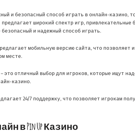
ный и безопасный способ играть в онлайн-казино, то P
я предлагает широкий спектр игр, привлекательные 
е безопасный и надежный способ играть.
o предлагает мобильную версию сайта, что позволяет 
ом месте.
ino – это отличный выбор для игроков, которые ищут н
лайн-казино.
едлагает 24/7 поддержку, что позволяет игрокам пол
йн в Pin Up Казино