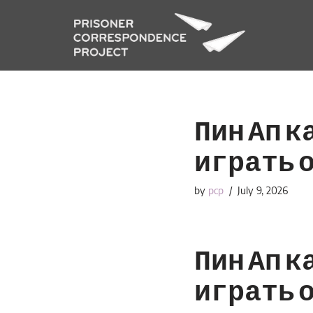
Skip
to
content
Пин Ап ка
играть о
by
pcp
July 9, 2026
Пин Ап ка
играть о