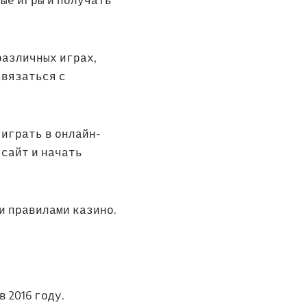
ные игры и получать
 различных играх,
связаться с
е играть в онлайн-
 сайт и начать
 и правилами казино.
 2016 году.