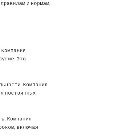
правилам и нормам,
. Компания
ругие. Это
яльности. Компания
ля постоянных
ть. Компания
роков, включая