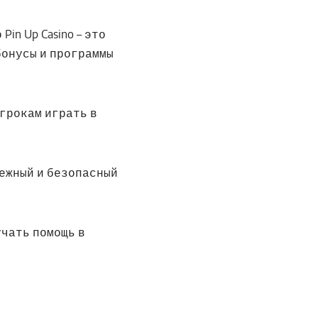
in Up Casino – это
бонусы и программы
игрокам играть в
адежный и безопасный
учать помощь в