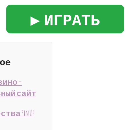
▶️ ИГРАТЬ
ое
зино –
ный сайт
ва Pin Up