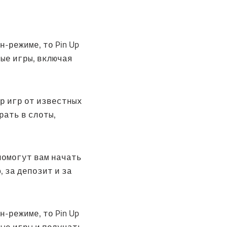
-режиме, то Pin Up
ные игры, включая
тр игр от известных
грать в слоты,
 помогут вам начать
 за депозит и за
-режиме, то Pin Up